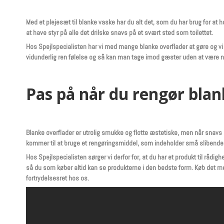
Med et plejesæt til blanke vaske har du alt det, som du har brug for at 
at have styr på alle det drilske snavs på et svært sted som toilettet.
Hos Spejlspecialisten har vi med mange blanke overflader at gøre og vi h
vidunderlig ren følelse og så kan man tage imod gæster uden at være 
Pas på når du rengør blan
Blanke overflader er utrolig smukke og flotte æstetiske, men når snavs o
kommer til at bruge et rengøringsmiddel, som indeholder små slibende 
Hos Spejlspecialisten sørger vi derfor for, at du har et produkt til rådig
så du som køber altid kan se produkterne i den bedste form. Køb det med n
fortrydelsesret hos os.