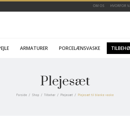
OM OS
HVORFOR VÆ
EJLE
ARMATURER
PORCELÆNSVASKE
TILBEH
Plejesæt
Forside
/
Shop
/
Tilbehør
/
Plejesæt
/
Plejesæt til blanke vaske