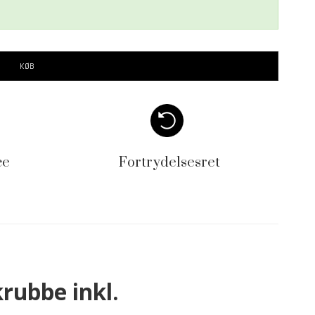
KØB
ce
Fortrydelsesret
krubbe inkl.