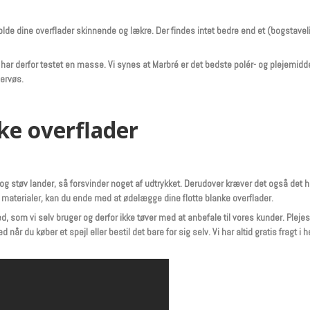
holde dine overflader skinnende og lækre. Der findes intet bedre end et (bogstave
ar derfor testet en masse. Vi synes at Marbré er det bedste polér- og plejemiddel
nervøs.
ke overflader
g støv lander, så forsvinder noget af udtrykket. Derudover kræver det også det helt
materialer, kan du ende med at ødelægge dine flotte blanke overflader.
hed, som vi selv bruger og derfor ikke tøver med at anbefale til vores kunder. Pleje
år du køber et spejl eller bestil det bare for sig selv. Vi har altid gratis fragt 