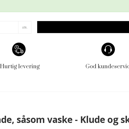
stk.
Hurtig levering
God kundeservi
ade, såsom vaske - Klude og s