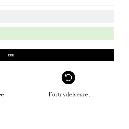
KØB
ce
Fortrydelsesret