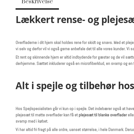
Beskrivelse
Lækkert rense- og plejesæ
Overfladerne i dit hjem skal holdes rene for skidt og snavs. Med et plej
vi selv og derfor vil vi også gerne anbefale det til alle vores kunder. Vi
Et rent og skinnende hjem er altid indbydende for gæster og de vil sætte
derhjemme. Sættet inkluderer også en microfiberklud, en svamp og en fors
Alt i spejle og tilbehør ho
Hos Spejlspecialisten går vi kun op i spejle. Det indebærer også at have 
plejesæt til matte overflader kan få et
plejesæt til blanke overflader
elle
svamp med i købet.
Vi har altid fri fragt på alle ordre, uanset størrelse, i hele Danmark. D