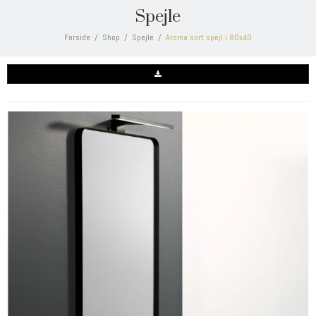
Spejle
Forside
/
Shop
/
Spejle
/
Aroma sort spejl i 80x40