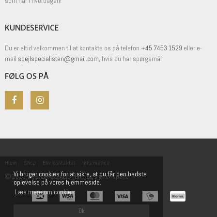
som har i hverdagen!
KUNDESERVICE
Du er altid velkommen til at kontakte os på telefon
+45 7453 1529
eller e-
mail
spejlspecialisten@gmail.com
, hvis du har spørgsmål
FØLG OS PÅ
Hjem
Shop
Bliv kontaktet
Information
Vi bruger cookies for at sikre, at du får den bedste
2026 SPEJLSPECIALISTEN - Designer spejle
oplevelse på vores hjemmeside.
Læs mere om cookies
Ok