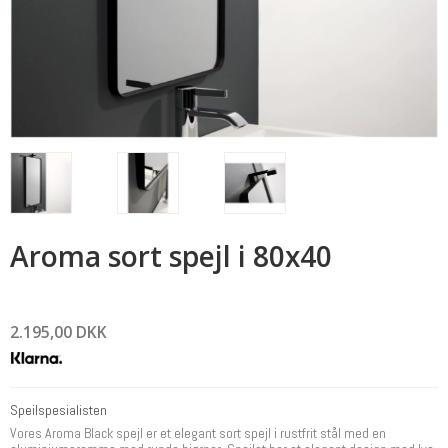
Aroma sort spejl i 80x40
2.195,00 DKK
Speilspesialisten
Vores Aroma Black spejl er et elegant sort spejl i rustfrit stål med en