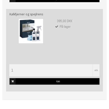
Kalkfjerner og spejlrens
395,00 DKK
På lager
stk.
Køb