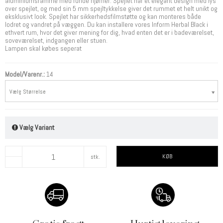
aluminiumsramme med runde hjørner. Spejlet har et elegant design med lys
over spejlet, og med sin 5 mm spejltykkelse giver det rummet et helt unikt og
eksklusivt look. Spejlet har sikkerhedsfilmstøtte og kan monteres både
lodret og vandret på væggen. Du kan installere vores Inform Herbal Black i
ethvert rum, hvor det giver mening for dig, hvad enten det er i badeværelset,
soveværelset, indgangen eller stuen.
Lampen skal købes seperat
Model/Varenr.:
14
Vælg Størrelse
Vælg Variant
KØB
stk.