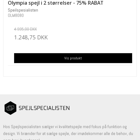
Olympia spejl i 2 størrelser - 75% RABAT
Speilspesialisten
OLM8080
4.995,00 DKK
1.248,75 DKK
Vis produkt
Hos Spejlspecialisten sælger vi kvalitetspejle med fokus på funktion og
design. Vi brænder for at sælge spejle, der imødekommer alle de behov, du