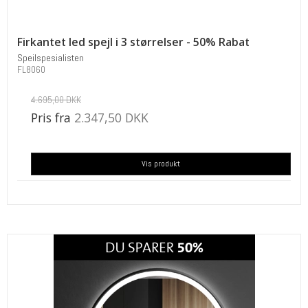
Firkantet led spejl i 3 størrelser - 50% Rabat
Speilspesialisten
FL8060
4.695,00 DKK
Pris fra
2.347,50 DKK
Vis produkt