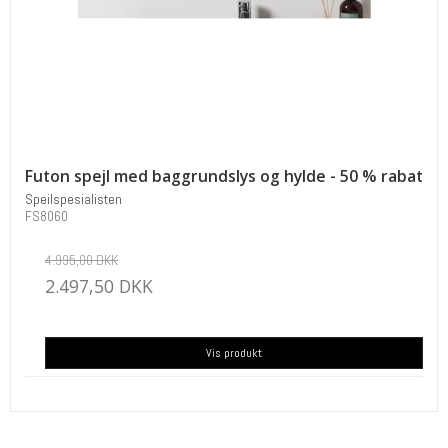
Futon spejl med baggrundslys og hylde - 50 % rabat
Speilspesialisten
FS8060
4.995,00 DKK
2.497,50 DKK
Vis produkt